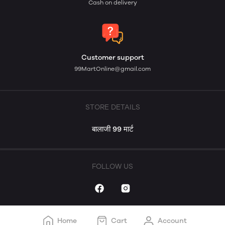
Cash on delivery
Customer support
99MartOnline@gmail.com
STORE DETAILS
बालाजी 99 मार्ट
FOLLOW US
Home
Cart
Account