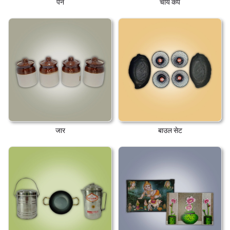
पैन
चाय कप
जार
बाउल सेट