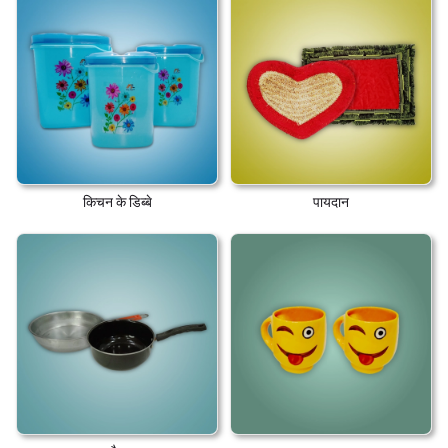
किचन के डिब्बे
पायदान