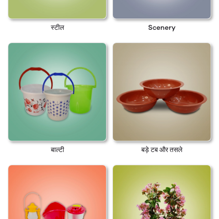
स्टील
Scenery
बाल्टी
बड़े टब और तसले